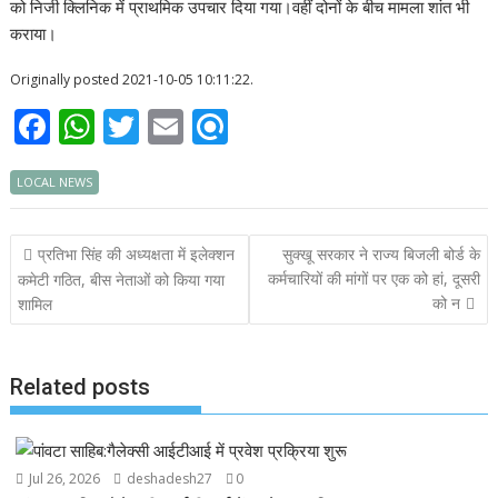
को निजी क्लिनिक में प्राथमिक उपचार दिया गया।वहीं दोनों के बीच मामला शांत भी
कराया।
Originally posted 2021-10-05 10:11:22.
F
W
T
E
R
ac
h
w
m
ef
LOCAL NEWS
e
at
itt
ai
i
b
s
er
l
n
Post
प्रतिभा सिंह की अध्यक्षता में इलेक्शन
सुक्खू सरकार ने राज्य बिजली बोर्ड के
o
A
d
navigation
कर्मचारियों की मांगों पर एक को हां, दूसरी
कमेटी गठित, बीस नेताओं को किया गया
o
p
को न
शामिल
k
p
Related posts
Jul 26, 2026
deshadesh27
0