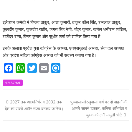
इलेक्शन कमेटी में विप्लव ठाकुर, आशा कुमारी, ठाकुर कौल सिंह, रामलाल ठाकुर,
कुलदीप कुमार, कुलदीप राठौर, जगत सिंह नेगी, चंद्र कुमार, कर्नल धनीराम शांडिल,
राजेंद्र राणा, विनय कुमार और सुधीर शर्मा को शामिल किया गया है।
इनके अलावा प्रदेश युवा कांग्रेस के अध्यक्ष, एनएसयूआई अध्यक्ष, सेवा दल अध्यक्ष
और प्रदेश महिला कांग्रेस अध्यक्ष को भी सदस्य बनाया गया है।
F
W
T
E
R
ac
h
w
m
ef
HIMACHAL
e
at
itt
ai
i
b
s
er
l
n
Post
2027 तक आत्मनिर्भर व 2032 तक
पुरुवाला-गोरखुवाला मार्ग पर दो वाहनों की
o
A
d
navigation
आमने-सामने टक्कर, कनिष्ठ अभियंता व
देश का सबसे अमीर राज्य बनकर उभरेगा।
o
p
युवक को लगी मामूली चोटे
k
p