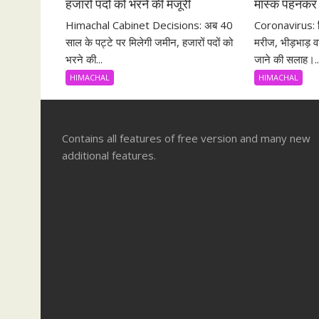
हजारों पदों को भरने की मंजूरी
मास्क पहनकर 
Himachal Cabinet Decisions: अब 40
Coronavirus: ह
साल के पट्टे पर मिलेगी जमीन, हजारों पदों को
मरीज, भीड़भाड़ वा
भरने की...
जाने की सलाह।..
HIMACHAL
HIMACHAL
Contains all features of free version and many new
additional features.