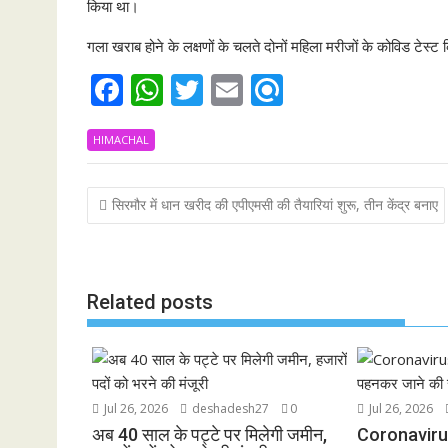
किया था।
गला खराब होने के लक्षणों के चलते दोनों महिला मरीजों के कोविड टेस्ट 
F
W
T
E
R
ac
h
w
m
ef
HIMACHAL
e
at
itt
ai
i
b
s
er
l
n
Post
सिरमौर में धान खरीद की एपीएमसी की तैयारियां शुरू, तीन केंद्र बनाए
o
A
d
navigation
o
p
k
p
Related posts
Jul 26, 2026
deshadesh27
0
Jul 26, 2026
अब 40 साल के पट्टे पर मिलेगी जमीन,
Coronavirus:भी