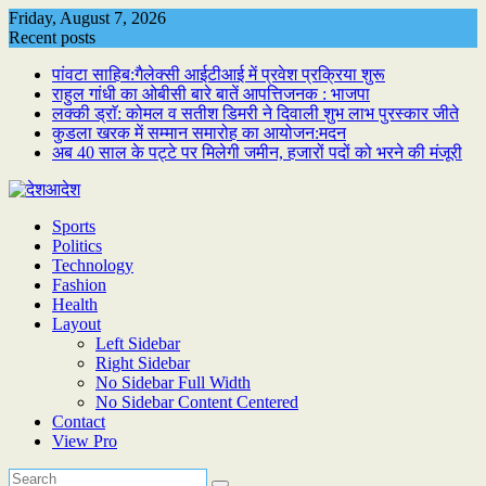
Skip
Friday, August 7, 2026
to
Recent posts
content
पांवटा साहिब:गैलेक्सी आईटीआई में प्रवेश प्रक्रिया शुरू
राहुल गांधी का ओबीसी बारे बातें आपत्तिजनक : भाजपा
लक्की ड्राॅ: कोमल व सतीश डिमरी ने दिवाली शुभ लाभ पुरस्कार जीते
कुडला खरक में सम्मान समारोह का आयोजन:मदन
अब 40 साल के पट्टे पर मिलेगी जमीन, हजारों पदों को भरने की मंजूरी
Sports
Politics
Technology
Fashion
Health
Layout
Left Sidebar
Right Sidebar
No Sidebar Full Width
No Sidebar Content Centered
Contact
View Pro