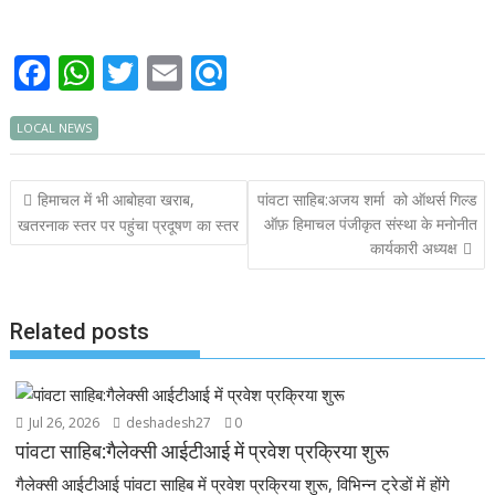
F
W
T
E
R
ac
h
w
m
ef
LOCAL NEWS
e
at
itt
ai
i
b
s
er
l
n
Post
हिमाचल में भी आबोहवा खराब,
पांवटा साहिब:अजय शर्मा को ऑथर्स गिल्ड
o
A
d
navigation
ऑफ़ हिमाचल पंजीकृत संस्था के मनोनीत
खतरनाक स्तर पर पहुंचा प्रदूषण का स्तर
o
p
कार्यकारी अध्यक्ष
k
p
Related posts
Jul 26, 2026
deshadesh27
0
पांवटा साहिब:गैलेक्सी आईटीआई में प्रवेश प्रक्रिया शुरू
गैलेक्सी आईटीआई पांवटा साहिब में प्रवेश प्रक्रिया शुरू, विभिन्न ट्रेडों में होंगे