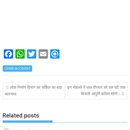
F
W
T
E
R
ac
h
w
m
ef
CRIME/ACCIDENT
e
at
itt
ai
i
b
s
er
l
n
Post
लोक निर्माण विभाग का सर्किल का बड़ा
इन मोहल्ले में कल वीरवार को दस घंटे तक
o
A
d
navigation
बिजली आपूर्ति बाधित रहेगी।
कारनामा
o
p
k
p
Related posts