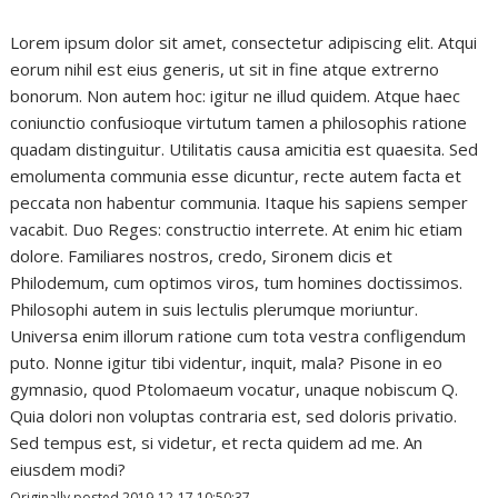
Lorem ipsum dolor sit amet, consectetur adipiscing elit. Atqui
eorum nihil est eius generis, ut sit in fine atque extrerno
bonorum. Non autem hoc: igitur ne illud quidem. Atque haec
coniunctio confusioque virtutum tamen a philosophis ratione
quadam distinguitur. Utilitatis causa amicitia est quaesita. Sed
emolumenta communia esse dicuntur, recte autem facta et
peccata non habentur communia. Itaque his sapiens semper
vacabit. Duo Reges: constructio interrete. At enim hic etiam
dolore. Familiares nostros, credo, Sironem dicis et
Philodemum, cum optimos viros, tum homines doctissimos.
Philosophi autem in suis lectulis plerumque moriuntur.
Universa enim illorum ratione cum tota vestra confligendum
puto. Nonne igitur tibi videntur, inquit, mala? Pisone in eo
gymnasio, quod Ptolomaeum vocatur, unaque nobiscum Q.
Quia dolori non voluptas contraria est, sed doloris privatio.
Sed tempus est, si videtur, et recta quidem ad me. An
eiusdem modi?
Originally posted 2019-12-17 10:50:37.