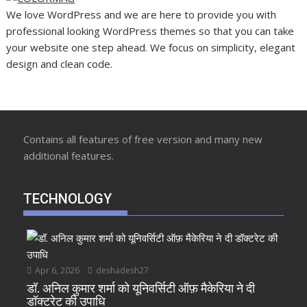
We love WordPress and we are here to provide you with
professional looking WordPress themes so that you can take
your website one step ahead. We focus on simplicity, elegant
design and clean code.
Contains all features of free version and many new
additional features.
TECHNOLOGY
Apr 6, 2026
deshadesh27
डॉ. अनिल कुमार शर्मा को यूनिवर्सिटी ऑफ़ मैकेरिया ने दी
डॉक्टरेट की उपाधि