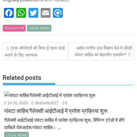
F
W
T
E
R
ac
h
w
m
ef
EDUCATION
e
at
LOCAL NEWS
itt
ai
i
b
s
er
l
n
Post
ट्रक ऑपरेटरों को किया ई श्रम कार्ड
ब्लॉक स्तरीय बाल विज्ञान मेले में डीएवी
o
A
d
navigation
पांवटा साहिब का बेहतरीन प्रदर्शन*
बनाने के लिए जागरूक
o
p
k
p
Related posts
Jul 26, 2026
deshadesh27
0
पांवटा साहिब:गैलेक्सी आईटीआई में प्रवेश प्रक्रिया शुरू
गैलेक्सी आईटीआई पांवटा साहिब में प्रवेश प्रक्रिया शुरू, विभिन्न ट्रेडों में होंगे
दाखिले देशआदेश/पांवटा साहिब। ...
LOCAL NEWS