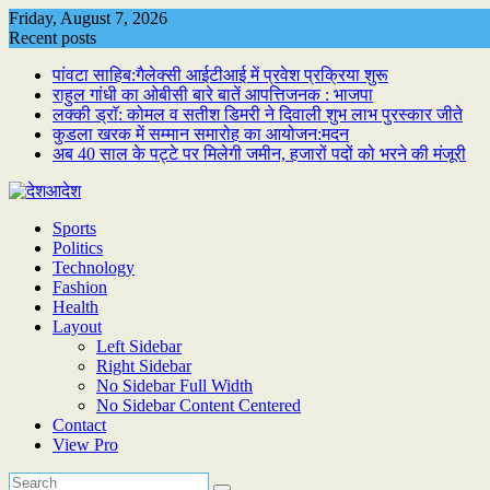
Skip
Friday, August 7, 2026
to
Recent posts
content
पांवटा साहिब:गैलेक्सी आईटीआई में प्रवेश प्रक्रिया शुरू
राहुल गांधी का ओबीसी बारे बातें आपत्तिजनक : भाजपा
लक्की ड्राॅ: कोमल व सतीश डिमरी ने दिवाली शुभ लाभ पुरस्कार जीते
कुडला खरक में सम्मान समारोह का आयोजन:मदन
अब 40 साल के पट्टे पर मिलेगी जमीन, हजारों पदों को भरने की मंजूरी
Sports
Politics
Technology
Fashion
Health
Layout
Left Sidebar
Right Sidebar
No Sidebar Full Width
No Sidebar Content Centered
Contact
View Pro