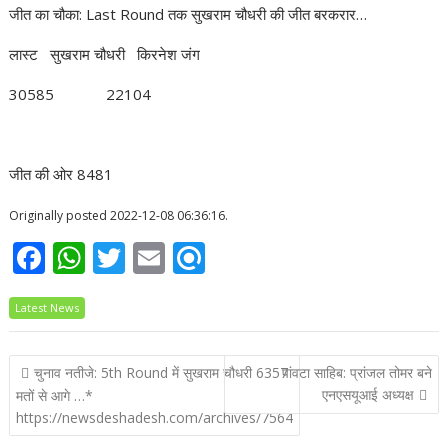
जीत का चौका: Last Round तक सुखराम चौधरी की जीत बरकरार…
लास्ट सुखराम चौधरी किरनेश जंग
30585 22104
जीत की ओर 8481
Originally posted 2022-12-08 06:36:16.
F
W
T
E
R
ac
h
w
m
ef
Latest News
e
at
itt
ai
i
b
s
er
l
n
Post
चुनाव नतीजे: 5th Round में सुखराम चौधरी 6357
पांवटा साहिब: प्रांजल तोमर बने
o
A
d
navigation
एनएसयूआई अध्यक्ष
मतों से आगे …*
o
p
https://newsdeshadesh.com/archives/7564