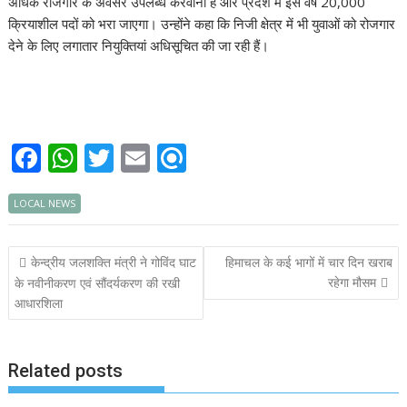
अधिक रोजगार के अवसर उपलब्ध करवाना है और प्रदेश में इस वर्ष 20,000
क्रियाशील पदों को भरा जाएगा। उन्होंने कहा कि निजी क्षेत्र में भी युवाओं को रोजगार
देने के लिए लगातार नियुक्तियां अधिसूचित की जा रही हैं।
F
W
T
E
R
ac
h
w
m
ef
LOCAL NEWS
e
at
itt
ai
i
b
s
er
l
n
Post
केन्द्रीय जलशक्ति मंत्री ने गोविंद घाट
हिमाचल के कई भागों में चार दिन खराब
o
A
d
navigation
रहेगा मौसम
के नवीनीकरण एवं सौंदर्यकरण की रखी
o
p
आधारशिला
k
p
Related posts