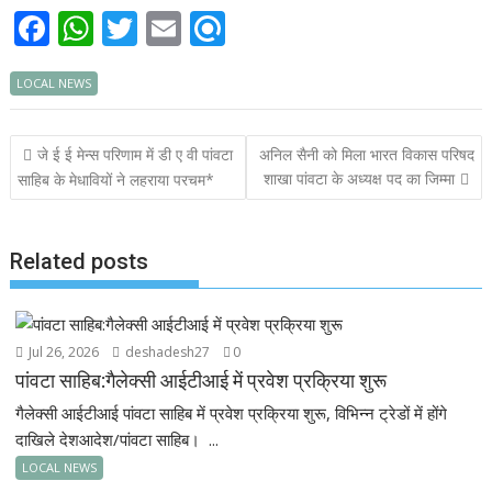
F
W
T
E
R
ac
h
w
m
ef
LOCAL NEWS
e
at
itt
ai
i
b
s
er
l
n
Post
जे ई ई मेन्स परिणाम में डी ए वी पांवटा
अनिल सैनी को मिला भारत विकास परिषद
o
A
d
navigation
शाखा पांवटा के अध्यक्ष पद का जिम्मा
साहिब के मेधावियों ने लहराया परचम*
o
p
k
p
Related posts
Jul 26, 2026
deshadesh27
0
पांवटा साहिब:गैलेक्सी आईटीआई में प्रवेश प्रक्रिया शुरू
गैलेक्सी आईटीआई पांवटा साहिब में प्रवेश प्रक्रिया शुरू, विभिन्न ट्रेडों में होंगे
दाखिले देशआदेश/पांवटा साहिब। ...
LOCAL NEWS