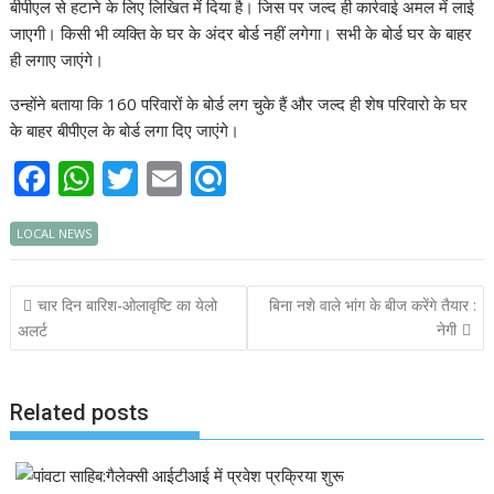
बीपीएल से हटाने के लिए लिखित में दिया है। जिस पर जल्द ही कार्रवाई अमल में लाई
जाएगी। किसी भी व्यक्ति के घर के अंदर बोर्ड नहीं लगेगा। सभी के बोर्ड घर के बाहर
ही लगाए जाएंगे।
उन्होंने बताया कि 160 परिवारों के बोर्ड लग चुके हैं और जल्द ही शेष परिवारो के घर
के बाहर बीपीएल के बोर्ड लगा दिए जाएंगे।
F
W
T
E
R
ac
h
w
m
ef
LOCAL NEWS
e
at
itt
ai
i
b
s
er
l
n
Post
चार दिन बारिश-ओलावृष्टि का येलो
बिना नशे वाले भांग के बीज करेंगे तैयार :
o
A
d
navigation
नेगी
अलर्ट
o
p
k
p
Related posts