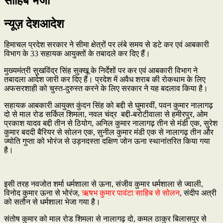
साहिब भेजा
न्यूज़ देशआदेश
हिमाचल प्रदेश सरकार ने सीमा क्षेत्रों पर लंबे समय से डटे कर एवं आबकारी
विभाग के 33 सहायक आयुक्तों के तबादले कर दिए हैं।
मुख्यमंत्री सुखविंद्र सिंह सुक्खू के निर्देशों पर कर एवं आबकारी विभाग ने
तबादला आदेश जारी कर दिए हैं। प्रदेश में अवैध शराब की रोकथाम के लिए
अफसरशाही को चुस्त-दुरुस्त करने के लिए सरकार ने यह बदलाव किया है।
सहायक आबकारी आयुक्त कुंदन सिंह को बद्दी से घुमारवीं, पवन कुमार नालागढ़
दो से माल रोड सर्किल शिमला, नवल चंद्र बद्दी-बरोटीवाला से हमीरपुर, ओम
प्रकाश यादव बद्दी तीन से ठियोग, अनिल कुमार नालागढ़ तीन से मंडी एक, सुरेश
कुमार बददी बैरियर से सोलन एक, सुनील कुमार मंडी एक से नालागढ़ तीन और
ज्योति गुप्ता को भोरंज से उड़नदस्ता दक्षिण जोन ऊना स्थानांतरित किया गया
है।
इसी तरह नवजोत शर्मा धर्मशाला से ऊना, संजीव कुमार धर्मशाला से ज्वाली,
विनोद कुमार ऊना से भोरंज,
ऋषभ कुमार पावंटा साहिब से सोलन
, संदीप अत्री
को सतौन से धर्मशाला भेजा गया है।
संतोष कुमार को माल रोड शिमला से नालागढ़ दो, कमल ठाकुर बिलासपुर से