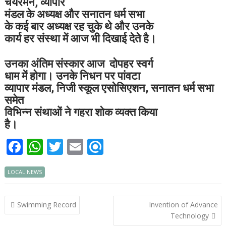
चैयरमैन, व्यापार
मंडल के अध्यक्ष और सनातन धर्म सभा
के कई बार अध्यक्ष रह चुके थे और उनके
कार्य हर संस्था में आज भी दिखाई देते है।
उनका अंतिम संस्कार आज दोपहर स्वर्ग
धाम में होगा। उनके निधन पर पांवटा
व्यापार मंडल, निजी स्कूल एसोसिएशन, सनातन धर्म सभा
समेत
विभिन्न संथाओं ने गहरा शोक व्यक्त किया
है।
F
W
T
E
R
ac
h
w
m
ef
LOCAL NEWS
e
at
itt
ai
i
b
s
er
l
n
Post
Swimming Record
Invention of Advance
o
A
d
navigation
Technology