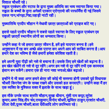
विशाल चौधरी रहे।
स्कूल प्रबंधन और स्टाफ के द्वारा मुख्य अतिथि का भव्य स्वागत किया गया।
स्कूल के बच्चों के द्वारा अनेकों प्रकार प्रोग्रामो की परफॉर्मेंस दी गई जिसमे
एकल गान,भांगड़ा,गिद्दा,पहाड़ी नाटी रही।
मुख्यातिथि प्रदीप चौहान ने मेधावी छात्र छात्राओं को प्राइज बांटे गए।
इससे पहले प्रदीप चौहान ने सबसे पहले स्वागत के लिए स्कूल प्रबंधन एव
स्कूली छात्रों स्थानीय लोगों का धन्यवाद किया।
उन्होंने कहा ये जो हमारा छात्र जीवन है, हमें इसे यादगार बनना है।हमे
अनुशासन में रह कर अच्छे अंक प्राप्त कर अपने आप को साबित करना है।आप
हमारे देश का भविष्य है जैसे हमारी हमेशा कोशिश रहती है।
हमे अपनी युवा पीढ़ी को नशे से बचाना है।उसके लिए हमे खेलों को बढ़ाना है।
हम खेल खेलेंगे तो नशे से दूर रहेंगे।अगर हम नशे से दूर रहेंगे तभी एक कामयाब
इंसान बन सकेंगे।हमारा एक ही नारा नशा भगाओ,खेल बढ़ाओ।
इन्होंने ये भी कहा अगर हमारे क्षेत्र की कोई भी समस्या होगी उसको पूर्व विधायक
चौधरी किरनेश जंग के समक्ष रखने और उसको हल करवाएंगे। उन्होंने कहा मैं हर
एक व्यक्ति के मुश्किल वक्त में इलाके के साथ खड़ा हूं।
इस मौके उनके साथ श्रुति चौहान,सुखा धीमान, मुंशी राम कपूर,सुरेश
कुमार,अमर सिंह,दीप चंद,रामकुमार,विनोद चौधरी,सूमिंदर ठाकुर,प्रशांत चौधरी,
लीला देवी,पूनम चौधरी,बाला देवीआदि लोग उपस्थित रहे।