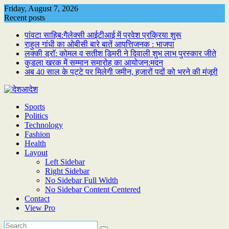
Skip
Friday, August 7, 2026
to
Recent posts
content
पांवटा साहिब:गैलेक्सी आईटीआई में प्रवेश प्रक्रिया शुरू
राहुल गांधी का ओबीसी बारे बातें आपत्तिजनक : भाजपा
लक्की ड्राॅ: कोमल व सतीश डिमरी ने दिवाली शुभ लाभ पुरस्कार जीते
कुडला खरक में सम्मान समारोह का आयोजन:मदन
अब 40 साल के पट्टे पर मिलेगी जमीन, हजारों पदों को भरने की मंजूरी
Sports
Politics
Technology
Fashion
Health
Layout
Left Sidebar
Right Sidebar
No Sidebar Full Width
No Sidebar Content Centered
Contact
View Pro