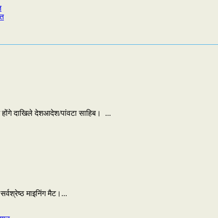
त
यत
में होंगे दाखिले देशआदेश/पांवटा साहिब। ...
्वश्रेष्ठ माइनिंग मैट।...