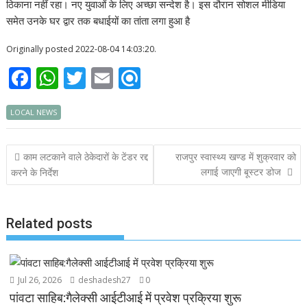
ठिकाना नहीं रहा। नए युवाओं के लिए अच्छा सन्देश है। इस दौरान सोशल मीडिया
समेत उनके घर द्वार तक बधाईयों का तांता लगा हुआ है
Originally posted 2022-08-04 14:03:20.
F
W
T
E
R
ac
h
w
m
ef
LOCAL NEWS
e
at
itt
ai
i
b
s
er
l
n
Post
काम लटकाने वाले ठेकेदारों के टेंडर रद्द
राजपुर स्वास्थ्य खण्ड में शुक्रवार को
o
A
d
navigation
लगाई जाएगी बूस्टर डोज
करने के निर्देश
o
p
k
p
Related posts
Jul 26, 2026
deshadesh27
0
पांवटा साहिब:गैलेक्सी आईटीआई में प्रवेश प्रक्रिया शुरू