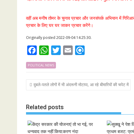
वहीं अब मनीष तोमर के चुनाव प्रचार और जनसंपर्क अभियान में गिरिआर
प्रचार के लिए घर घर जाकर प्रचार करेंगे।
Originally posted 2022-09-04 14:25:30.
F
W
T
E
R
ac
h
w
m
ef
POLITICAL NEWS
e
at
itt
ai
i
b
s
er
l
n
Post
दुबले-पतले लोगों में भी अंदरूनी मोटापा, आ रहे बीमारियों की चपेट में
o
A
d
navigation
o
p
k
p
Related posts