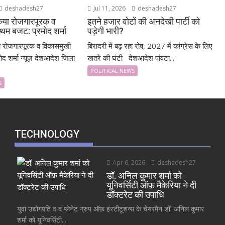
deshadesh27
Jul 11, 2026
deshadesh27
 किया रोजगारपूरक व
इतने हजार वोटों की अनदेखी पार्टी को
थम बजट: प्रमोद शर्मा
पड़ेगी भारी?
या रोजगारपूरक व विकासमुखी
बिरादरी में बढ़ रहा रोष, 2027 में कांग्रेस के लिए
ोद शर्मा न्यूज़ देशआदेश जिला
खतरे की घंटी देशआदेश पांवटा...
POLITICAL NEWS
S
TECHNOLOGY
Apr 6, 2026
deshadesh27
डॉ. अनिल कुमार शर्मा को
यूनिवर्सिटी ऑफ़ मैकेरिया ने दी
डॉक्टरेट की उपाधि
युवा उद्योगपति व द प्लेनेट ग्रुप ऑफ़ इंस्टीटूशन्स के चेयरमैन डॉ. अनिल कुमार
शर्मा को यूनिवर्सिटी...