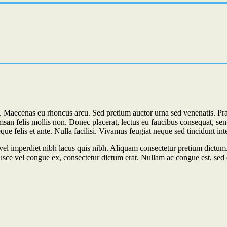
. Maecenas eu rhoncus arcu. Sed pretium auctor urna sed venenatis. Pra
msan felis mollis non. Donec placerat, lectus eu faucibus consequat, sem 
que felis et ante. Nulla facilisi. Vivamus feugiat neque sed tincidunt in
 vel imperdiet nibh lacus quis nibh. Aliquam consectetur pretium dictum
a. Fusce vel congue ex, consectetur dictum erat. Nullam ac congue est, sed 