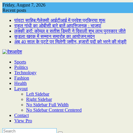
Skip
Friday, August 7, 2026
to
Recent posts
content
पांवटा साहिब:गैलेक्सी आईटीआई में प्रवेश प्रक्रिया शुरू
राहुल गांधी का ओबीसी बारे बातें आपत्तिजनक : भाजपा
लक्की ड्राॅ: कोमल व सतीश डिमरी ने दिवाली शुभ लाभ पुरस्कार जीते
कुडला खरक में सम्मान समारोह का आयोजन:मदन
अब 40 साल के पट्टे पर मिलेगी जमीन, हजारों पदों को भरने की मंजूरी
Sports
Politics
Technology
Fashion
Health
Layout
Left Sidebar
Right Sidebar
No Sidebar Full Width
No Sidebar Content Centered
Contact
View Pro