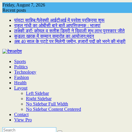
Skip
Friday, August 7, 2026
to
Recent posts
content
पांवटा साहिब:गैलेक्सी आईटीआई में प्रवेश प्रक्रिया शुरू
राहुल गांधी का ओबीसी बारे बातें आपत्तिजनक : भाजपा
लक्की ड्राॅ: कोमल व सतीश डिमरी ने दिवाली शुभ लाभ पुरस्कार जीते
कुडला खरक में सम्मान समारोह का आयोजन:मदन
अब 40 साल के पट्टे पर मिलेगी जमीन, हजारों पदों को भरने की मंजूरी
Sports
Politics
Technology
Fashion
Health
Layout
Left Sidebar
Right Sidebar
No Sidebar Full Width
No Sidebar Content Centered
Contact
View Pro