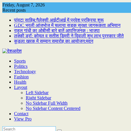
Skip
Friday, August 7, 2026
to
Recent posts
content
पांवटा साहिब:गैलेक्सी आईटीआई में प्रवेश प्रक्रिया शुरू
GDC भरली आंजभोज में चलाया सड़क सुरक्षा जागरूकता अभियान
राहुल गांधी का ओबीसी बारे बातें आपत्तिजनक : भाजपा
लक्की ड्राॅ: कोमल व सतीश डिमरी ने दिवाली शुभ लाभ पुरस्कार जीते
कुडला खरक में सम्मान समारोह का आयोजन:मदन
Sports
Politics
Technology
Fashion
Health
Layout
Left Sidebar
Right Sidebar
No Sidebar Full Width
No Sidebar Content Centered
Contact
View Pro