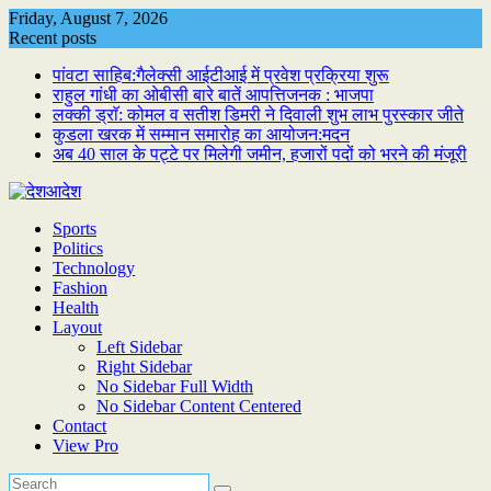
Skip
Friday, August 7, 2026
to
Recent posts
content
पांवटा साहिब:गैलेक्सी आईटीआई में प्रवेश प्रक्रिया शुरू
राहुल गांधी का ओबीसी बारे बातें आपत्तिजनक : भाजपा
लक्की ड्राॅ: कोमल व सतीश डिमरी ने दिवाली शुभ लाभ पुरस्कार जीते
कुडला खरक में सम्मान समारोह का आयोजन:मदन
अब 40 साल के पट्टे पर मिलेगी जमीन, हजारों पदों को भरने की मंजूरी
Sports
Politics
Technology
Fashion
Health
Layout
Left Sidebar
Right Sidebar
No Sidebar Full Width
No Sidebar Content Centered
Contact
View Pro