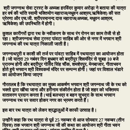
श्री जगन्नाथ सेवा ट्रस्ट के अध्यक्ष हरविंदर कुमार अरोड़ा ने बताया की यात्रा
हर वर्ष की भांति स्वामी भक्तियोग महाराज(मधुवन आश्रम,ऋषिकेश) की सत
प्रेरणा और एच.जी. श्रीपरमानन्द दास महाराज(अध्यक्ष, मधुवन आश्रम,
ऋषिकेश) की उपस्थिति में होगी।
कुशल कारीगरों द्वारा रथ के नवीकरण के साथ रंग रोगन का काम तेजी से हो
रहा। श्रीजगन्नाथ सेवा ट्रस्ट पांवटा साहिब की ओर से नगर में भगवान श्री
जगन्नाथ की रथ यात्रा निकाली जाती है।
जगन्नाथपुरी व काशी की तर्ज पर पांवटा साहिब में रथयात्रा का आयोजन होता
है।जो
यात्रा 29 नबंवर दिन बुधबार को बद्रीपुर शिवमंदिर से सुबह 10 बजे
प्रारम्भ होगी और बद्रीपुर गोविंद सिंह चौंक, शमशेरपुर, मेनबाजार, गीताभवन
होते हुये भगवान श्री विश्वकर्मा मंदिर पर सम्पन्न होगी। जहां पर विशाल भंडारे
का आयोजन किया जाएगा
गौरतलब है कि रथयात्रा का मुख्य आकर्षण भगवान श्री जगन्नाथ जी के रथ को
भक्तो द्वारा खींचा जाना और हरीनाम संकीर्तन होता है जो शहर को भक्तिमय
वातावरण प्रदान करता है।भाई बलभद्र व बहन सुभद्रा के साथ भगवान
जगन्नाथ रथ पर सवार होकर नगर का भ्रमण करते हैं।
इस बार रथ यात्रा को लेकर श्रद्धालुओं में काफी उत्साह है।
उन्होंने कहा कि रथ यात्रा से पूर्व 25 नवम्बर से आज सोमवार 27 नवम्बर (तीन
दिवस) तक भगवान श्री जगन्नाथ जी की कथा का आयोजन श्री गीता भवन