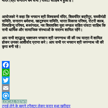
मंदिर (श्री सनातन धर्म सभा ) पांवटा साहिब में हुआ है।
आयोजको ने कहा कि भगवान श्री विश्वकर्मा मंदिर, शिवमंदिर बद्रीपुर, सब्जीमंडी
समिति, सनातन धर्मसभा, खाटूश्याम समिति, भारत विकास परिषद, रोटरी क्लब,
विश्वहिन्दू परिषद, बजरंगदल, नव शिवशक्ति युवा मण्डल सहित पांवटा साहिब कि
सभी धार्मिक और सामाजिक संस्थाओं के सदस्य शामिल रहेंगे।
आप सभी श्रद्धालु भक्तजन भगवान श्री जगन्नाथ जी की रथ यात्रा में शामिल
होकर उनका आशीर्वाद प्राप्त करे। आप सभी पर भगवान श्री जगन्नाथ जी की
कृपा बनी रहे।
Facebook
WhatsApp
Twitter
Email
LOCAL NEWS
Refind
Post
ट्राई लेने के बहाने ट्रैक्टर लेकर फरार हुआ खरीदार