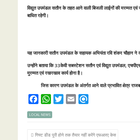
विद्युत उपमंडल सतौन के तहत आने वाली बिजली लाईनों की मरम्मत एवं 
बाधित रहेगी।
यह जानकारी सतौन
उपमंडल के सहायक अभियंता रवि शंकर चौहान ने द
उन्होंने बताया कि 33केवी सबस्टेशन सतौन एवं विद्युत उपमंडल, एचपीए
मुरम्मत एवं रखरखाव कार्य होना है।
जिस कारण उपमंडल के अंतर्गत आने वाले प्रभावित क्षेत्र राजबन
F
W
T
E
R
ac
h
w
m
ef
LOCAL NEWS
e
at
itt
ai
i
b
s
er
l
n
Post
गिफ्ट डीड पूरी होने तक तैयार नहीं करेंगे एफआरए केस
o
A
d