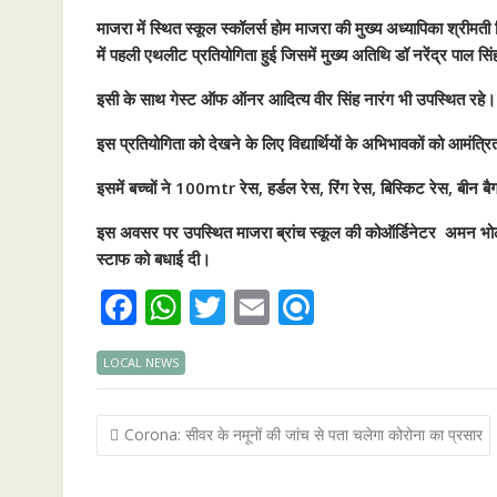
माजरा में स्थित स्कूल स्कॉलर्स होम माजरा की मुख्य अध्यापिका श्रीम
में पहली एथलीट प्रतियोगिता हुई जिसमें मुख्य अतिथि डॉ नरेंद्र पाल स
इसी के साथ गेस्ट ऑफ ऑनर आदित्य वीर सिंह नारंग भी उपस्थित रहे।
इस प्रतियोगिता को देखने के लिए विद्यार्थियों के अभिभावकों को आमंत
इसमें बच्चों ने 100mtr रेस, हर्डल रेस, रिंग रेस, बिस्किट रेस, बीन बैग 
इस अवसर पर उपस्थित माजरा ब्रांच स्कूल की कोऑर्डिनेटर अमन भोला न
स्टाफ को बधाई दी।
F
W
T
E
R
ac
h
w
m
ef
LOCAL NEWS
e
at
itt
ai
i
b
s
er
l
n
Post
Corona: सीवर के नमूनों की जांच से पता चलेगा कोरोना का प्रसार
o
A
d
navigation
o
p