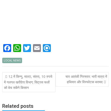
F
W
T
E
R
ac
h
w
m
ef
LOCAL NEWS
e
at
itt
ai
i
b
s
er
l
n
Post
12 में किन्नू, माल्टा, संतरा, 10 रुपये
चार आतंकी गिरफ्तार: भारी मात्रा में
o
A
d
navigation
हथियार और विस्फोटक बरामद
में गलगल खरीदेगा विभाग; सिट्रस फलों
o
p
को बेच सकेंगे किसान
k
p
Related posts