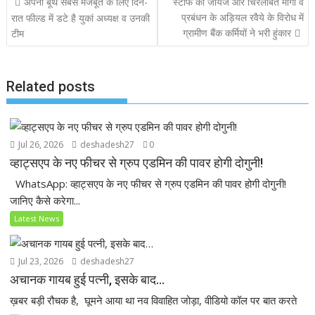
अपना बूथ सबसे मजबूत के लिए दिन-
स्टाफ की जायज और चिरलंबित मांगों व
o
A
d
navigation
प्रबंधन के अड़ियल रवैये के विरोध में
रात फील्ड में डटे है युकां अध्यक्ष व उनकी
o
p
ग्रामीण बैंक कर्मियों ने भरी हुंकार
टीम
k
p
Related posts
Jul 26, 2026
deshadesh27
0
व्हाट्सएप के नए फीचर से ग्रुप एडमिन की पावर होगी दोगुनी!
WhatsApp: व्हाट्सएप के नए फीचर से ग्रुप एडमिन की पावर होगी दोगुनी!
जानिए कैसे करेगा...
Latest News
Jul 23, 2026
deshadesh27
अचानक गायब हुई पत्नी, इसके बाद…
ख़बर बड़ी रौचक है, घूमने आया था नव विवाहित जोड़ा, वीडियो कॉल पर बात करते