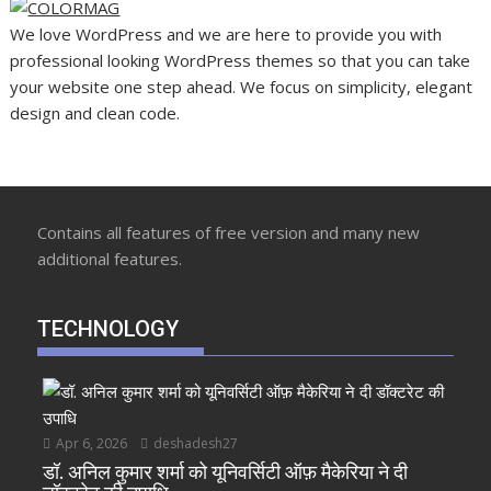
We love WordPress and we are here to provide you with
professional looking WordPress themes so that you can take
your website one step ahead. We focus on simplicity, elegant
design and clean code.
Contains all features of free version and many new
additional features.
TECHNOLOGY
Apr 6, 2026
deshadesh27
डॉ. अनिल कुमार शर्मा को यूनिवर्सिटी ऑफ़ मैकेरिया ने दी