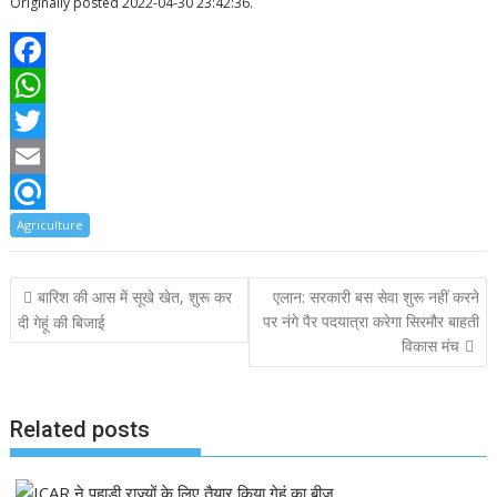
Originally posted 2022-04-30 23:42:36.
F
a
W
c
h
T
e
a
w
E
b
t
i
m
R
Agriculture
o
s
t
a
e
Post
बारिश की आस में सूखे खेत, शुरू कर
एलान: सरकारी बस सेवा शुरू नहीं करने
o
A
t
i
f
navigation
पर नंगे पैर पदयात्रा करेगा सिरमौर बाहती
दी गेहूं की बिजाई
k
p
e
l
i
विकास मंच
p
r
n
d
Related posts