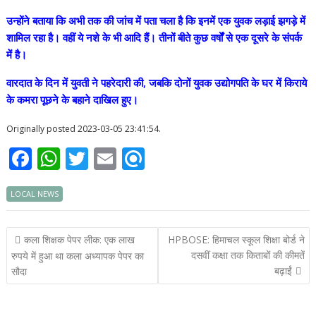
उन्होंने बताया कि अभी तक की जांच में पता चला है कि इनमें एक युवक लड़ाई झगड़े में
शामिल रहा है। वहीं ये नशे के भी आदि हैं। तीनों बीते कुछ वर्षों से एक दूसरे के संपर्क
में है।
वारदात के दिन में युवती ने पहरेदारी की, जबकि दोनों युवक उद्योगपति के घर में किराये
के कमरा पूछने के बहाने दाखिल हुए।
Originally posted 2023-03-05 23:41:54.
F
W
T
E
R
ac
h
w
m
ef
LOCAL NEWS
e
at
itt
ai
i
b
s
er
l
n
Post
कला शिक्षक पेपर लीक: एक लाख
HPBOSE: हिमाचल स्कूल शिक्षा बोर्ड ने
o
A
d
navigation
दसवीं कक्षा तक किताबों की कीमतें
रुपये में हुआ था कला अध्यापक पेपर का
o
p
बढ़ाईं
सौदा
k
p