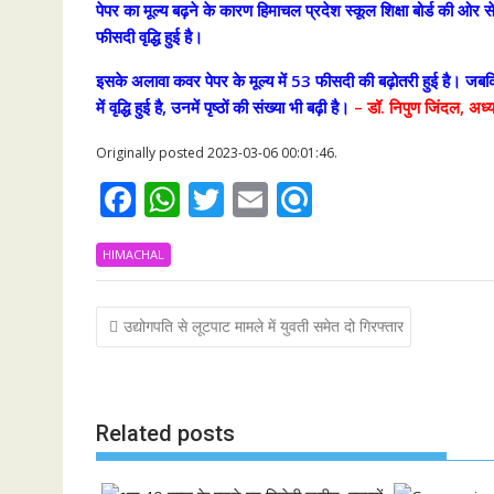
पेपर का मूल्य बढ़ने के कारण हिमाचल प्रदेश स्कूल शिक्षा बोर्ड की ओर से म
फीसदी वृद्धि हुई है।
इसके अलावा कवर पेपर के मूल्य में 53 फीसदी की बढ़ोतरी हुई है। जबकि
में वृद्धि हुई है, उनमें पृष्ठों की संख्या भी बढ़ी है।
– डॉ. निपुण जिंदल, अध्यक
Originally posted 2023-03-06 00:01:46.
F
W
T
E
R
ac
h
w
m
ef
HIMACHAL
e
at
itt
ai
i
b
s
er
l
n
Post
उद्योगपति से लूटपाट मामले में युवती समेत दो गिरफ्तार
o
A
d
navigation
o
p
k
p
Related posts