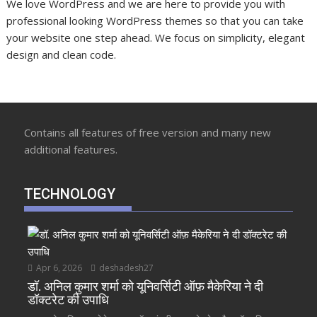
We love WordPress and we are here to provide you with
professional looking WordPress themes so that you can take
your website one step ahead. We focus on simplicity, elegant
design and clean code.
Contains all features of free version and many new
additional features.
TECHNOLOGY
Apr 6, 2026
deshadesh27
डॉ. अनिल कुमार शर्मा को यूनिवर्सिटी ऑफ़ मैकेरिया ने दी
डॉक्टरेट की उपाधि