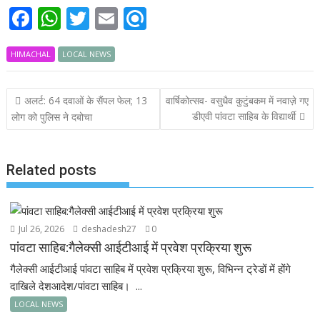
F
W
T
E
R
ac
h
w
m
ef
HIMACHAL
e
at
LOCAL NEWS
itt
ai
i
b
s
er
l
n
Post
अलर्ट: 64 दवाओं के सैंपल फेल; 13
वार्षिकोत्सव- वसुधैव कुटुंबकम में नवाज़े गए
o
A
d
navigation
डीएवी पांवटा साहिब के विद्यार्थी
लोग को पुलिस ने दबोचा
o
p
k
p
Related posts
Jul 26, 2026
deshadesh27
0
पांवटा साहिब:गैलेक्सी आईटीआई में प्रवेश प्रक्रिया शुरू
गैलेक्सी आईटीआई पांवटा साहिब में प्रवेश प्रक्रिया शुरू, विभिन्न ट्रेडों में होंगे
दाखिले देशआदेश/पांवटा साहिब। ...
LOCAL NEWS