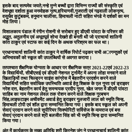
इसके बाद सत्यमेव जयते,नन्हे मुन्ने बच्चों द्वारा विभिन्न राज्यों की संस्कृति एवं
वेशभूषा दर्शाता हुआ मनमोहक नृत्य,हरियाणवी,गुजराती एवं गढ़वाली लोकनृत्य,
वसुधैव कुटुंबकम, हनुमान चालीसा, हिमाचली नाटी सहित भंगडे ने दर्शकों का मन
मोह लिया।
विशालकाय पंडाल में रंगीन रोशनी से सरोबार हुए डीएवी पांवटा के परिसर की
अद्भुत, अतुलनीय एवं अभूतपूर्व शोभा देखते ही बनती थी जो प्राचार्या शालिनी
कांत ठाकुर एवं स्टाफ का कई दिन के अथक परिश्रम का फल था।
प्रधानाचार्या शालिनी कांत ठाकुर ने वार्षिक रिपोर्ट पढ़कर सभी अागन्तुकों एवं
अभिभावकों को स्कूल की उपलब्धियों से अवगत कराया।
तत्पश्चात शैक्षणिक योग्यता के आधार पर शैक्षणिक सत्र 2021-22एवं 2022-23
के विद्यार्थियों, सीबीएसई एवं डीएवी नेशनल टूर्नामेंट में अपना लोहा मनवाने वाले
खिलाड़ियों तथा चिल्ड्रन साइंस कांग्रेस में बेहतरीन प्रदर्शन करने वाले
विद्यार्थियों सहित सर्वाधिक उपस्थिति अवार्ड हेतु शिक्षक के एल गुप्ता एवं ड्राइवर
नरेश दत्त, बेहतरीन कार्य हेतु समन्वयक प्रदीप गुप्ता, खेल जगत में डीएवी पांवटा
साहिब का नाम नेशनल लेवल तक रोशन करने वाले शिक्षक गुरबचन
सिंह,लाइफटाइम अचीवमेंट अवार्ड हेतु ड्राइवर गुलजारी लाल को स्मृति चिन्ह,
हिमाचली टोपी एवं शॉल द्वारा सम्मानित किया गया। इसके बाद स्कूल को अपनी
सेवाएं प्रदान करने वाले सुपीरियर सिक्योरिटी सर्विसेज के मामराज एवं बस
सेवाएं प्रदान करने वाले श्री बलजीत सिंह को भी स्मृति चिन्ह द्वारा सम्मानित
किया गया।
अंत में कार्यक्रम के मुख्य अतिथि श्री किरनेश जंग ने प्रधानाचार्य शालिनी कांत