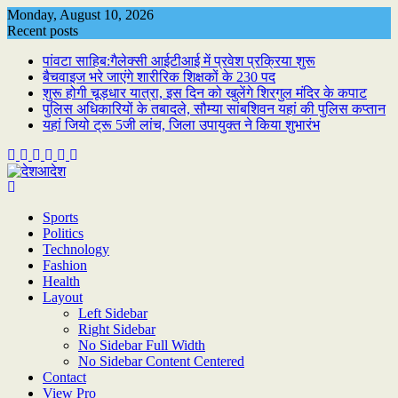
Skip
Monday, August 10, 2026
to
Recent posts
content
पांवटा साहिब:गैलेक्सी आईटीआई में प्रवेश प्रक्रिया शुरू
बैचवाइज भरे जाएंगे शारीरिक शिक्षकों के 230 पद
शुरू होगी चूड़धार यात्रा, इस दिन को खुलेंगे शिरगुल मंदिर के कपाट
पुलिस अधिकारियों के तबादले, सौम्या सांबशिवन यहां की पुलिस कप्तान
यहां जियो ट्रू 5जी लांच, जिला उपायुक्त ने किया शुभारंभ
Sports
Politics
Technology
Fashion
Health
Layout
Left Sidebar
Right Sidebar
No Sidebar Full Width
No Sidebar Content Centered
Contact
View Pro