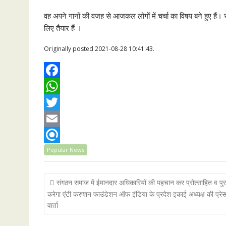
वह अपने गानों की वजह से आजकल लोगों में चर्चा का विषय बने हुए हैं। 
लिए तैयार हैं ।
Originally posted 2021-08-28 10:41:43.
F
a
W
c
h
T
e
a
w
E
b
t
i
m
R
Popular News
o
s
t
a
e
Post
संगठन समाज में ईमानदार अधिकारियों की पहचान कर प्रोत्साहित व पुर
o
A
t
i
f
navigation
करेगा एंटी करप्शन फाउंडेशन ऑफ इंडिया के प्रदेश इकाई अध्यक्ष की प्रे
k
p
e
l
i
वार्ता
p
r
n