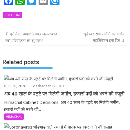
F
W
T
E
R
ac
h
w
m
ef
HIMACHAL
e
at
itt
ai
i
b
s
er
l
n
Post
प्रोजेक्ट अमृत: ‘स्वच्छ जल-स्वच्छ
चूड़ेश्वर सेवा समिति का वार्षिक
o
A
d
navigation
महाधिवेशन इस दिन
मन” परियोजना का शुभारम्भ
o
p
k
p
Related posts
Jul 26, 2026
deshadesh27
0
अब 40 साल के पट्टे पर मिलेगी जमीन, हजारों पदों को भरने की मंजूरी
Himachal Cabinet Decisions: अब 40 साल के पट्टे पर मिलेगी जमीन,
हजारों पदों को भरने की...
HIMACHAL