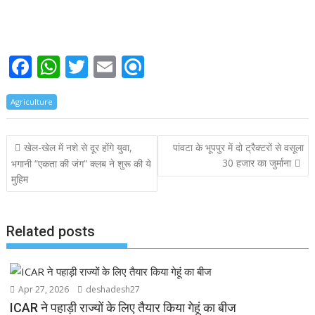
F
W
T
E
R
ac
h
w
m
ef
Agriculture
e
at
itt
ai
i
b
s
er
l
n
Post
खेल-खेल में नशे से दूर होंगे युवा,
पांवटा के भूपपुर में दो ट्रैक्टरों से वसूला
o
A
d
navigation
30 हजार का जुर्माना
भगानी “एकता की जंग” क्लब ने शुरू की ये
o
p
मुहिम
k
p
Related posts
Apr 27, 2026
deshadesh27
ICAR ने पहाड़ी राज्यों के लिए तैयार किया गेहूं का बीज